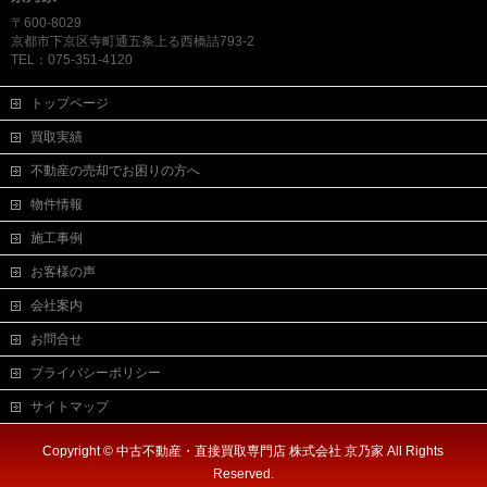
〒600-8029
京都市下京区寺町通五条上る西橋詰793-2
TEL：075-351-4120
トップページ
買取実績
不動産の売却でお困りの方へ
物件情報
施工事例
お客様の声
会社案内
お問合せ
プライバシーポリシー
サイトマップ
Copyright ©
中古不動産・直接買取専門店 株式会社 京乃家
All Rights
Reserved.